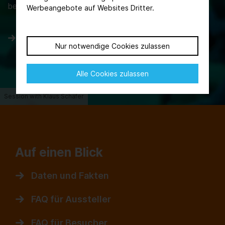
beteiligten Branchen sein.
Werbeangebote auf Websites Dritter.
Bildeindrücke von den Events der ACHEMA
Nur notwendige Cookies zulassen
2024
Alle Cookies zulassen
Session with Klaus Schäfer
Auf einen Blick
Daten und Fakten
FAQ für Aussteller
FAQ für Besucher