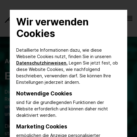
Wir verwenden
Cookies
Detaillierte Informationen dazu, wie diese
Webseite Cookies nutzt, finden Sie in unseren
ACHEMA
Datenschutzhinweisen.
Legen Sie jetzt fest, ob
diese Website Cookies, wie nachfolgend
Events
beschrieben, verwenden darf. Sie können Ihre
Einstellungen jederzeit ändern.
Die ACHEMA ist auch Heimat und Schauplatz einer
Notwendige Cookies
Reihe von großartigen Veranstaltungen. Wir danken
sind für die grundlegenden Funktionen der
unseren Partnern für ihre Präsenz und Organisation
Website erforderlich und können daher nicht
und allen Besuchern für Ihre Teilnahme!
deaktiviert werden.
Die nächste ACHEMA findet vom 14. - 18. Juni 2027
Marketing Cookies
statt und wird erneut Treffpunkt für Akteure aus allen
ermöglichen die Anzeige personalisierter