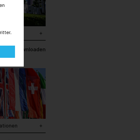
nen
itter.
ationen
Bild downloaden
ationen