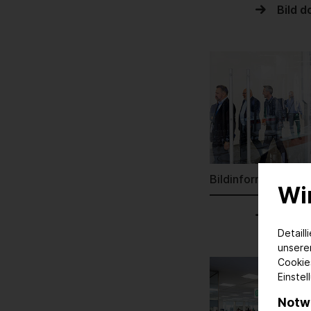
Bild 
Bildinformationen
Wi
Bild 
Detaill
unser
Cookie
Einstel
Notw