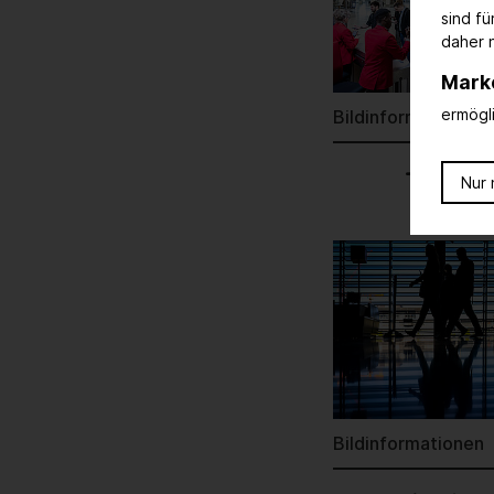
sind f
daher n
Mark
ermögl
Bildinformationen
Bild 
Nur 
Bildinformationen