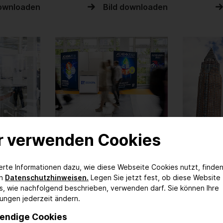
downloaden
Bild downloaden
Bildinformationen
Bildinform
r verwenden Cookies
downloaden
Bild downloaden
ierte Informationen dazu, wie diese Webseite Cookies nutzt, finden
en
Datenschutzhinweisen.
Legen Sie jetzt fest, ob diese Website
s, wie nachfolgend beschrieben, verwenden darf. Sie können Ihre
lungen jederzeit ändern.
endige Cookies