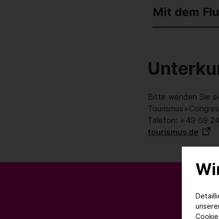
Mit dem Fl
Unterku
Bitte wenden Sie si
Tourismus+Congress
Telefon: +49 69 24 
tourismus.de
Wi
Detaill
unser
Cookie