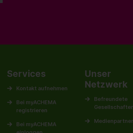
Services
Unser
Netzwerk
Kontakt aufnehmen
Befreundete
Bei myACHEMA
Gesellschafte
registrieren
Medienpartne
Bei myACHEMA
einloggen