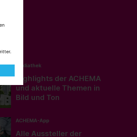
nen
itter.
Mediathek
Highlights der ACHEMA
und aktuelle Themen in
Bild und Ton
ACHEMA-App
Alle Aussteller der