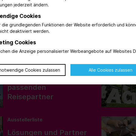
lungen jederzeit ändern.
endige Cookies
ren Besuch
ür die grundlegenden Funktionen der Website erforderlich und kön
icht deaktiviert werden.
eting Cookies
ichen die Anzeige personalisierter Werbeangebote auf Websites Dr
Einzel- und Gruppenreisen
notwendige Cookies zulassen
Alle Cookies zulassen
Finden Sie die
passenden
Reisepartner
Ausstellerliste
Lösungen und Partner