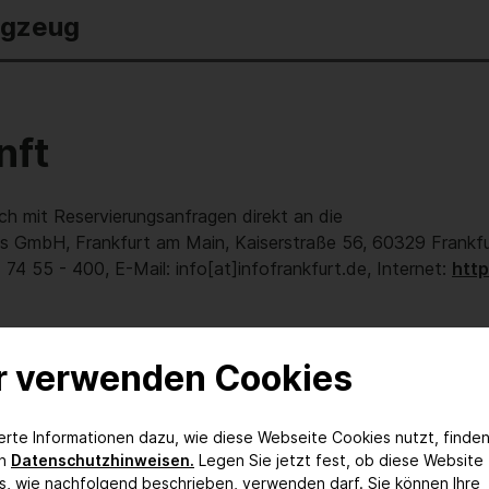
ugzeug
nft
ch mit Reservierungsanfragen direkt an die
 GmbH, Frankfurt am Main, Kaiserstraße 56, 60329 Frankfu
74 55 - 400, E-Mail: info[at]infofrankfurt.de, Internet:
http
r verwenden Cookies
ierte Informationen dazu, wie diese Webseite Cookies nutzt, finden
en
Datenschutzhinweisen.
Legen Sie jetzt fest, ob diese Website
s, wie nachfolgend beschrieben, verwenden darf. Sie können Ihre