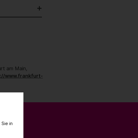
rt am Main,
://www.frankfurt-
 Sie in