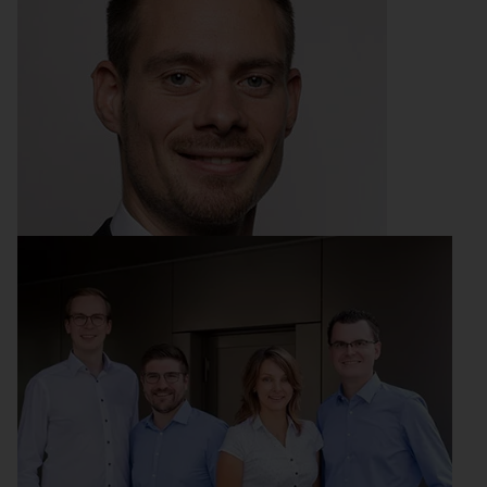
Die Messe
ACHEMA-Gründerpreis Finalist:
PipePredict
Damit niemand in die Röhre gucken muss