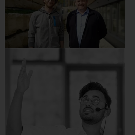
ACHEMA-Gründerpreis Finalist:
Phaidra
So wird physikalische Infrastruktur in zum intelligenten
System
Weiterlesen
Die Messe
ACHEMA-Gründerpreis Finalist: ESy-
Labs GmbH
Unter Strom: Hochdurchsatzentwicklung von
Elektrosynthesen