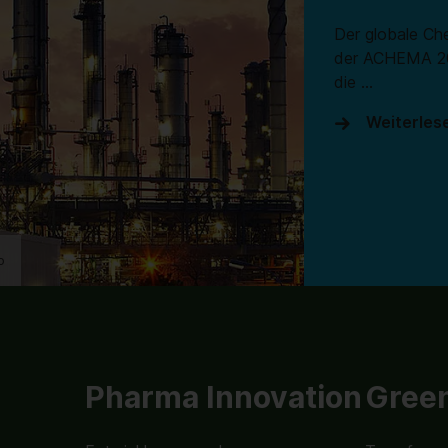
Der globale Ch
der ACHEMA 202
die …
Weiterles
o
Pharma Innovation
Green