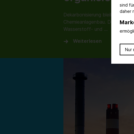
sind f
daher n
Dekarbonisierung bleibt der Tak
Chemieanlagenbau. Doch währe
Mark
Wasserstoff‑ und …
ermögl
Weiterlesen
Nur 