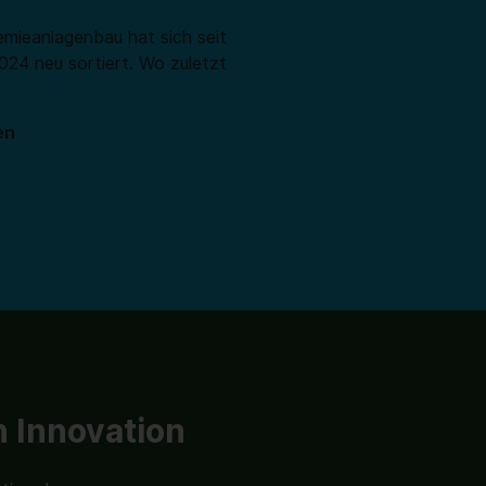
emieanlagenbau hat sich seit
4 neu sortiert. Wo zuletzt
en
 Innovation
Lab Innovation