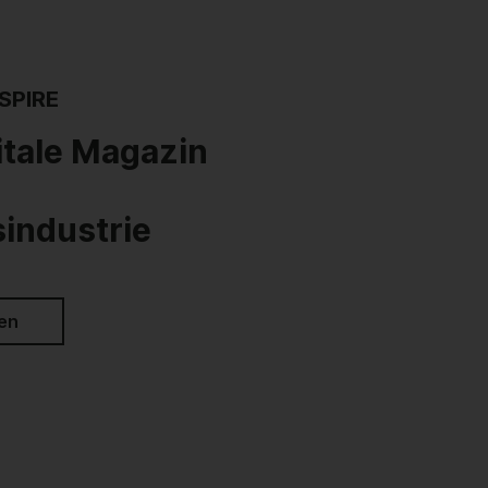
SPIRE
itale Magazin
industrie
sen