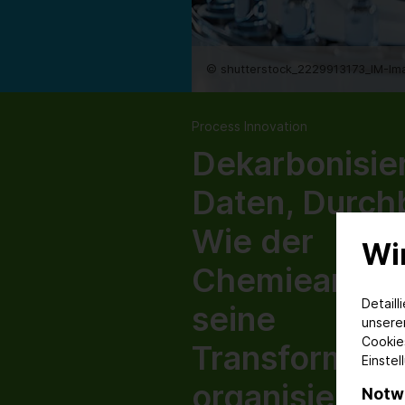
© shutterstock_2229913173_IM-Im
Process Innovation
Dekarbonisie
Daten, Durch
Wie der
Wi
Chemieanlag
Detaill
seine
unser
Cookie
Transformati
Einstel
organisiert
Notw