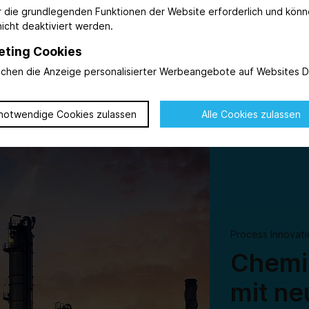
ür die grundlegenden Funktionen der Website erforderlich und kön
icht deaktiviert werden.
tgeber im
nd viele
eting Cookies
ichen die Anzeige personalisierter Werbeangebote auf Websites Dr
notwendige Cookies zulassen
Alle Cookies zulassen
© AdobeStock_569615125_WD-Stock-Photos
Process Innovati
Chemi
mit ne