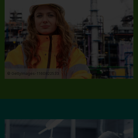
© GettyImages-1160822533