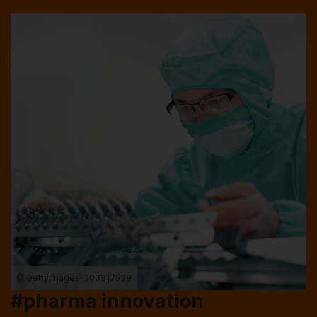
© GettyImages-503917599
#pharma innovation