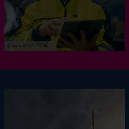
© iStock-879814122_digital