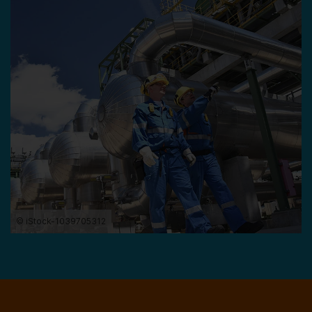
© iStock-1039705312