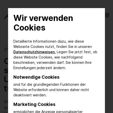
Wir verwenden
Cookies
Detaillierte Informationen dazu, wie diese
Webseite Cookies nutzt, finden Sie in unseren
27.01.2025 | Digital Innovation
Datenschutzhinweisen.
Legen Sie jetzt fest, ob
diese Website Cookies, wie nachfolgend
Cyberangriffe - und was
beschrieben, verwenden darf. Sie können Ihre
sie mit Ihrer
Einstellungen jederzeit ändern.
Unternehmenskultur zu
Notwendige Cookies
sind für die grundlegenden Funktionen der
tun haben
Website erforderlich und können daher nicht
deaktiviert werden.
Im digitalen Zeitalter agieren Unternehmen in einer
Marketing Cookies
zunehmend komplexen Landschaft, in der die Zahl der
ermöglichen die Anzeige personalisierter