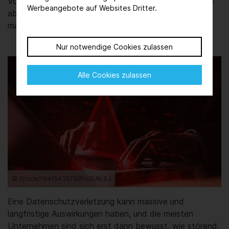
Vorfälle im Bereich der Cybersicherheit zunimmt. Doch
Werbeangebote auf Websites Dritter.
abgesehen von den Geldstrafen, die Schlagzeilen
machen, gibt es enorme versteckte Kosten.
Nur notwendige Cookies zulassen
Alle Cookies zulassen
© iStock/1941543573/PUGUN SJ
Eine Datenschutzverletzung kann massive und
langfristige Auswirkungen haben, und die meisten
Unternehmen sind sich erst dann bewusst, wie störend,