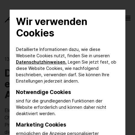
Wir verwenden
Cookies
Detaillierte Informationen dazu, wie diese
Webseite Cookies nutzt, finden Sie in unseren
13.09.2023 | Green Innovation
Datenschutzhinweisen.
Legen Sie jetzt fest, ob
diese Website Cookies, wie nachfolgend
Die Chemie wird
beschrieben, verwenden darf. Sie können Ihre
elektrisch – und nutzt
Einstellungen jederzeit ändern.
Abfälle als Rohstoff
Notwendige Cookies
sind für die grundlegenden Funktionen der
Website erforderlich und können daher nicht
Elektrifizierung ist der Schlüssel zu einer klimaneutralen
deaktiviert werden.
Chemie. Doch es braucht mehr als elektrisch beheizte
Marketing Cookies
Prozesse. Ob direkte Stromnutzung, Power-to-X oder
die Kombination von strombasierten Verfahren mit
ermöglichen die Anzeige personalisierter