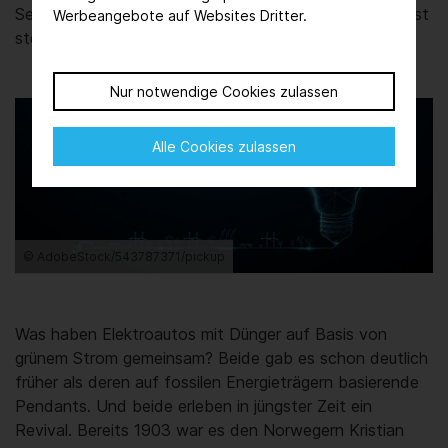
Sekundärrohstoffen – das Technologieportfolio wächst
Werbeangebote auf Websites Dritter.
stetig und hat noch großes Potenzial.
Nur notwendige Cookies zulassen
Alle Cookies zulassen
© AdobeStock/543787371/pickup
Was haben Elektroautos mit Dünger auf Basis von
grünem Strom gemeinsam? Beide gab es schon deutlich
früher als deren auf fossilen Energieträgern basierende
Pendants. Und beide erleben in jüngster Zeit ein
Revival. Bereits 1903 war es den Norwegern Kristian