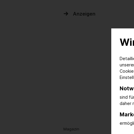
Anzeigen
Wi
Detaill
unser
Cookie
Einstel
Notw
sind f
daher n
Mark
ermögl
Magazin