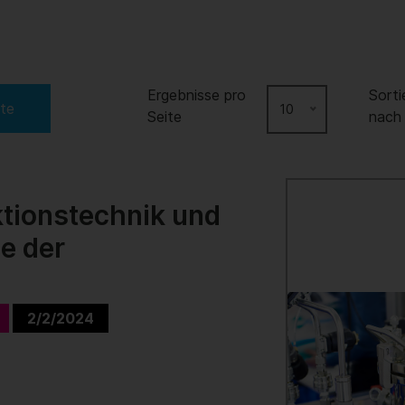
Ergebnisse pro
Sorti
ste
10
Seite
nach
tionstechnik und
ge der
2/2/2024