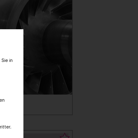
 Sie in
nen
itter.