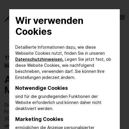
Wir verwenden
Cookies
Detaillierte Informationen dazu, wie diese
Webseite Cookies nutzt, finden Sie in unseren
11. – 13. Oktober 2027
Datenschutzhinweisen.
Legen Sie jetzt fest, ob
Riad, Saudi-Arabien
diese Website Cookies, wie nachfolgend
beschrieben, verwenden darf. Sie können Ihre
ACHEMA
Einstellungen jederzeit ändern.
Middle East
Notwendige Cookies
sind für die grundlegenden Funktionen der
Website erforderlich und können daher nicht
Die DECHEMA organisiert gemeinsam mit der Messe
deaktiviert werden.
Frankfurt die ACHEMA Middle East, die erstmals in
2027 in Riad stattfindet. Die Veranstaltung wird
Marketing Cookies
unterstützt vom Ministry of Industry & Mineral
ermöglichen die Anzeige personalisierter