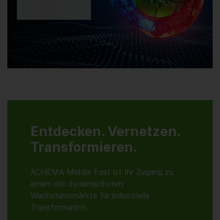
Entdecken. Vernetzen.
Transformieren.
ACHEMA Middle East ist Ihr Zugang zu
einem der dynamischsten
Wachstumsmärkte für industrielle
Transformation.