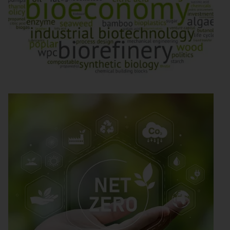
Verfahrenstechnik die Energiewende
systemfähig macht
Wind- und Solarstrom wachsen rasant, doch erst
wenn Elektronen zu Molekülen werden, entsteht …
Weiterlesen
Process Innovation
BIOSECURE, Lieferketten, Fachkräfte:
Wie Geopolitik die Bioprozesstechnik
zur Digitalisierung zwingt
Drei Trends begrenzen im Jahr 2026 verstärkt das
Wachstum der Märkte für Bioprozesstechnik und …