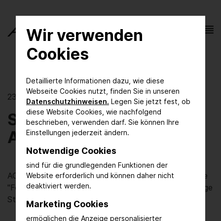
Wir verwenden
Cookies
Detaillierte Informationen dazu, wie diese
Webseite Cookies nutzt, finden Sie in unseren
23.07.2020 | Menschen
Datenschutzhinweisen.
Legen Sie jetzt fest, ob
diese Website Cookies, wie nachfolgend
Start-Ups auf der
beschrieben, verwenden darf. Sie können Ihre
ACHEMA
Einstellungen jederzeit ändern.
Notwendige Cookies
sind für die grundlegenden Funktionen der
ACHEMA 2022 bietet innerhalb der Ausstellungsgruppe
Website erforderlich und können daher nicht
deaktiviert werden.
"Forschung und Innovation" in Halle 6.2 eine erstklassige
Start-up Area mit
Marketing Cookies
ermöglichen die Anzeige personalisierter
Innovation Pitches