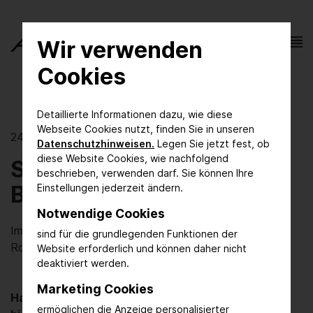
Wir verwenden
Cookies
Detaillierte Informationen dazu, wie diese
Webseite Cookies nutzt, finden Sie in unseren
24.07.2020 | Forschung trifft Praxis
Datenschutzhinweisen.
Legen Sie jetzt fest, ob
diese Website Cookies, wie nachfolgend
Sprungbretter zur
beschrieben, verwenden darf. Sie können Ihre
Bioökonomie
Einstellungen jederzeit ändern.
Notwendige Cookies
Immer mehr Produkte werden aus erneuerbaren
sind für die grundlegenden Funktionen der
Rohstoffen hergestellt
Website erforderlich und können daher nicht
deaktiviert werden.
Marketing Cookies
Haben Sie jemals darüber nachgedacht, auf
ermöglichen die Anzeige personalisierter