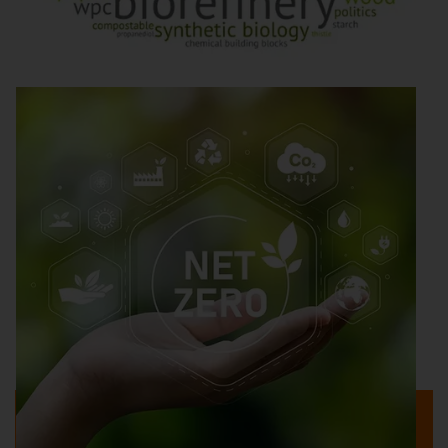
Process Innovation
BIOSECURE, Lieferketten, Fachkräfte:
Wie Geopolitik die Bioprozesstechnik
zur Digitalisierung zwingt
Drei Trends begrenzen im Jahr 2026 verstärkt das
Wachstum der Märkte für Bioprozesstechnik und …
Weiterlesen
Zur Magazin-Übersicht