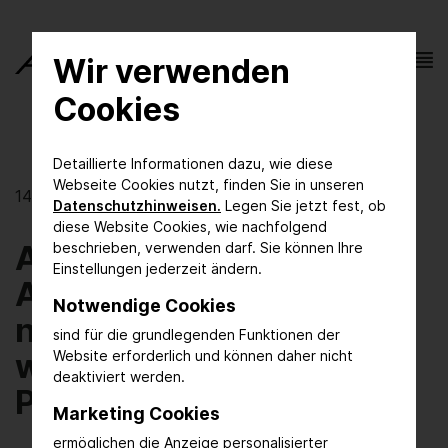
Wir verwenden
Cookies
Detaillierte Informationen dazu, wie diese
Webseite Cookies nutzt, finden Sie in unseren
14.06.2024
Datenschutzhinweisen.
Legen Sie jetzt fest, ob
diese Website Cookies, wie nachfolgend
ACHEMA 2024 setzt
beschrieben, verwenden darf. Sie können Ihre
Einstellungen jederzeit ändern.
Akzente für eine
Notwendige Cookies
nachhaltigere und
sind für die grundlegenden Funktionen der
wettbewerbsfähige
Website erforderlich und können daher nicht
deaktiviert werden.
Prozessindustrie
Marketing Cookies
ermöglichen die Anzeige personalisierter