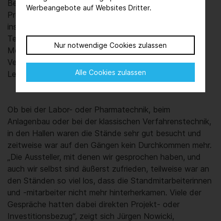
Bei der ACHEMA 2024, der Weltleitmesse der
Werbeangebote auf Websites Dritter.
Prozessindustrie, zeigten vom 10. bis 14. Juni 2024
insgesamt 2.842 Aussteller aus 56 Nationen 106.001
Teilnehmern aus 141 Ländern auf dem Frankfurter
Nur notwendige Cookies zulassen
Messegelände die neueste Ausrüstung und innovative
Verfahren für die Chemie-, Pharma- und
Alle Cookies zulassen
Lebensmittelindustrie.
Ob bei der Labor- oder Pharmatechnik, beim
Anlagenbau oder bei der klassischen Verfahrenstechnik,
in den Hallen waren die Stände sehr gut besucht und
zeitweise war auf den Gängen kein Durchkommen mehr.
„Die Aussteller, mit denen wir gesprochen haben, und
auch wir selbst sind äußerst zufrieden, teilweise war an
den Ständen so viel los, dass die Standmitarbeiterinnen
und -mitarbeiter nicht mehr hinterherkamen. Viele der
Gespräche hatten dabei direkten Projekt- oder
Investitionsbezug“, zeigt sich Jürgen Nowicki,