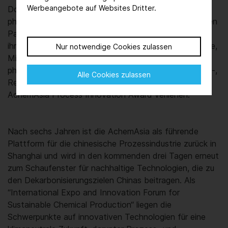
Werbeangebote auf Websites Dritter.
Donnerstag aktuelle Lösungen für die chemische und
pharmazeutische Industrie. Im Rahmen eines deutschen
Pavillons präsentieren Unternehmen aus Deutschland
ihre Innovationen in den Bereichen Pumpen und Ventile,
Nur notwendige Cookies zulassen
Misch- und Trenntechnologien, chemische und
pharmazeutische Verarbeitung sowie intelligente Mess-,
Alle Cookies zulassen
Regel- und Prozessleittechnik. Erstmals wird auch der
AchemAsia Process Innovation Award verliehen.
Nach sechs Jahren ist die AchemAsia als führende
Plattform für die chinesische Prozessindustrie zurück in
Shanghai und wird in den kommenden drei Tagen erneut
zum Schaufenster für nachhaltige Technologien, die zu
den Dekarbonisierungszielen Chinas beitragen. Als
“International Expo and Innovation Forum for
Sustainable Chemical Production“ liegen die
Schwerpunkte auf innovativen Technologien für eine