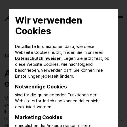
Wir verwenden
Cookies
Detaillierte Informationen dazu, wie diese
Webseite Cookies nutzt, finden Sie in unseren
14.10.2025
Datenschutzhinweisen.
Legen Sie jetzt fest, ob
diese Website Cookies, wie nachfolgend
AchemAsia 2025
beschrieben, verwenden darf. Sie können Ihre
Einstellungen jederzeit ändern.
eröffnet in Shanghai
Notwendige Cookies
sind für die grundlegenden Funktionen der
Mit 267 Ausstellern aus 14 Ländern und Regionen
Website erforderlich und können daher nicht
eröffnete heute die 12. AchemAsia in Shanghai/China
deaktiviert werden.
ihre Tore. Mit dem Fokus auf nachhaltiger
Marketing Cookies
Chemieproduktion zeigen Anlagen- und Gerätehersteller,
Zulieferer der Prozessindustrie und Dienstleister bis
ermöglichen die Anzeige personalisierter