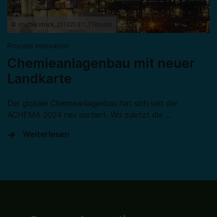
© shutterstock_211325311_TTstudio
Process Innovation
Chemieanlagenbau mit neuer
Landkarte
Der globale Chemieanlagenbau hat sich seit der
ACHEMA 2024 neu sortiert. Wo zuletzt die …
Weiterlesen