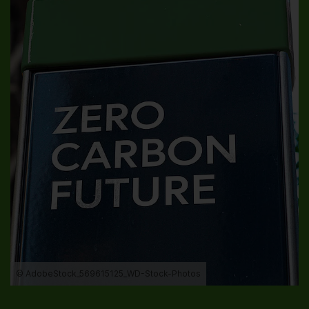
© AdobeStock_569615125_WD-Stock-Photos