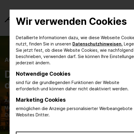
Wir verwenden Cookies
Detaillierte Informationen dazu, wie diese Webseite Cooki
nutzt, finden Sie in unseren
Datenschutzhinweisen.
Lege
Sie jetzt fest, ob diese Website Cookies, wie nachfolgend
beschrieben, verwenden darf. Sie können Ihre Einstellung
ACHEMA INSPIRE
jederzeit ändern.
Das digitale Magazin für
Notwendige Cookies
die Prozessindustrie
sind für die grundlegenden Funktionen der Website
erforderlich und können daher nicht deaktiviert werden.
Marketing Cookies
Aus der Forschung in die Praxis, Neues aus dem
Messeumfeld und aktuelle Themen, die die
ermöglichen die Anzeige personalisierter Werbeangebote 
Community bewegen.
Websites Dritter.